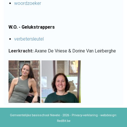
woordzoeker
W.O. - Gelukstrappers
verbetersleutel
Leerkracht:
Axane De Vriese & Dorine Van Leirberghe
Gemeentelijke basisschool Nevele - 2026 -
Privacy-verklaring
- webdesign:
RedBit.be