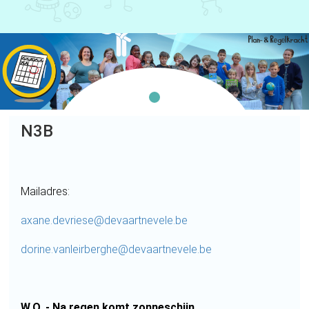
N3B
Mailadres:
axane.devriese@devaartnevele.be
dorine.vanleirberghe@devaartnevele.be
W.O. - Na regen komt zonneschijn