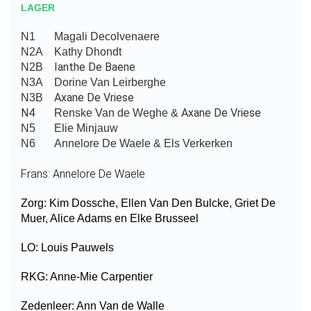
LAGER
N1
Magali Decolvenaere
N2A
Kathy Dhondt
Ianthe De Baene
N2B
N3A
Dorine Van Leirberghe
Axane De Vriese
N3B
N4
Axane De Vriese
Renske Van de Weghe &
N5
Elie Minjauw
N6
Annelore De Waele & Els Verkerken
Frans: Annelore De Waele
Zorg: Kim Dossche, Ellen Van Den Bulcke, Griet De
Muer, Alice Adams en Elke Brusseel
LO: Louis Pauwels
RKG: Anne-Mie Carpentier
Zedenleer: Ann Van de Walle