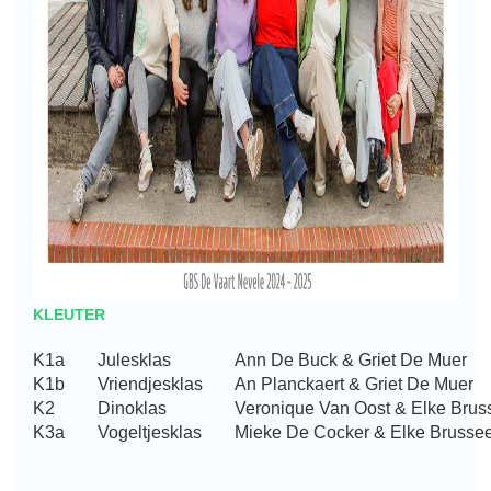
KLEUTER
K1a
Julesklas
Ann De Buck & Griet De Muer
K1b
Vriendjesklas
An Planckaert & Griet De Muer
K2
Dinoklas
Veronique Van Oost & Elke Brus
K3a
Vogeltjesklas
Mieke De Cocker & Elke Brussee